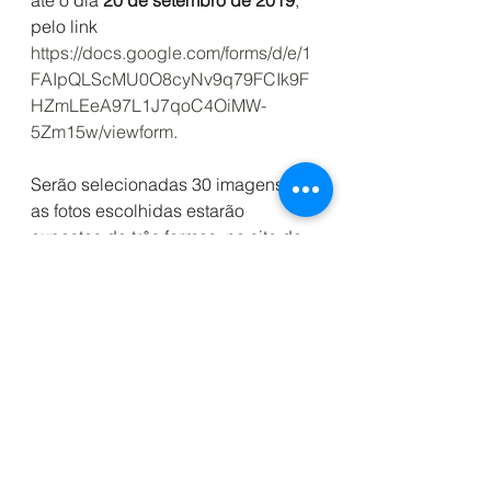
até o dia 
20 de setembro de 2019
, 
pelo link 
https://docs.google.com/forms/d/e/1
FAIpQLScMU0O8cyNv9q79FCIk9F
HZmLEeA97L1J7qoC4OiMW-
5Zm15w/viewform
.
Serão selecionadas 30 imagens, e 
as fotos escolhidas estarão 
expostas de três formas: no site do 
Congresso, em menu específico; de 
forma digital, passando 
periodicamente nos totens do 
evento (com identidade visual 
própria e a logo do apoiador); e em 
exposição física, com as fotos 
impressas em formato 30x40cm 
e/ou 50x70cm, no espaço de 
Exposição do Congresso. 