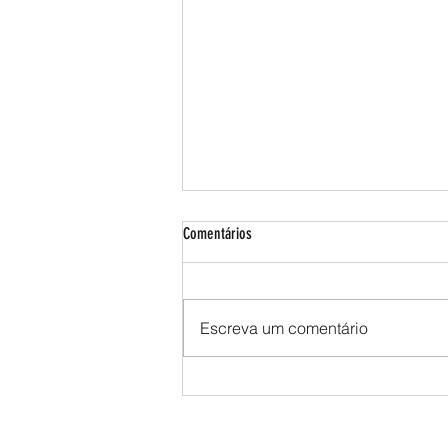
Comentários
Escreva um comentário
Setor florestal avança na presença de
mulheres, mas elas ainda são menos de
1 em cada 4 trabalhadores do segmento