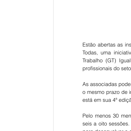
Estão abertas as in
Todas, uma iniciat
Trabalho (GT) Igu
profissionais do setor
As associadas podem
o mesmo prazo de i
está em sua 4ª ediç
Pelo menos 30 ment
seis a oito sessões