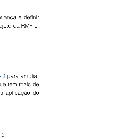
ança e definir 
ojeto da RMF e, 
AD
 para ampliar 
que tem mais de 
a aplicação do 
 e 