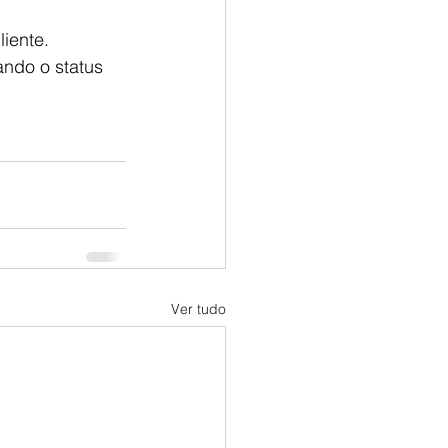
iente.  
ando o status 
Ver tudo