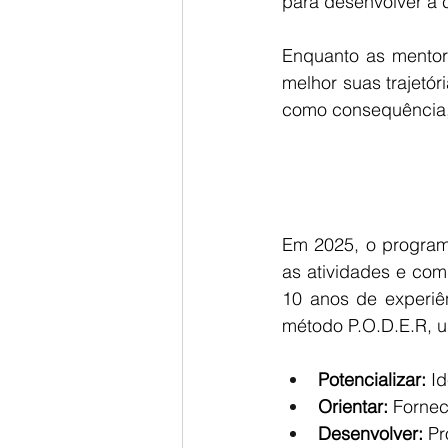
para desenvolver a c
Enquanto as mentora
melhor suas trajetór
como consequência, 
Em 2025, o progra
as atividades e com
10 anos de experiê
método P.O.D.E.R, u
Potencializar:
 I
Orientar:
 Fornec
Desenvolver:
 P