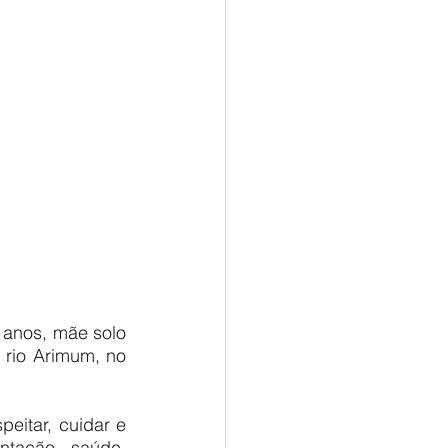
 anos, mãe solo 
rio Arimum, no 
itar, cuidar e 
ntação, saúde, 