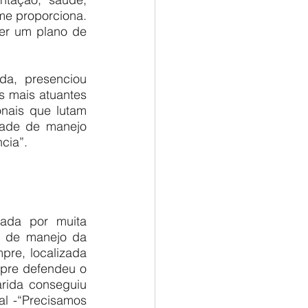
me proporciona. 
er um plano de 
a, presenciou 
s mais atuantes 
nais que lutam 
dade de manejo 
cia”.
ada por muita 
o de manejo da 
re, localizada 
pre defendeu o 
rida conseguiu 
l -“Precisamos 