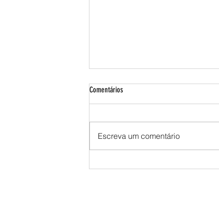
Comentários
Escreva um comentário
Setor florestal avança na presença de
mulheres, mas elas ainda são menos de
1 em cada 4 trabalhadores do segmento