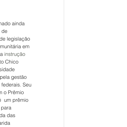
hado ainda 
 de 
de legislação 
omunitária em  
 a
 instrução 
to Chico 
sidade 
pela gestão 
federais. Seu 
m o Prêmio 
é  um prêmio 
 para 
ida das 
rida 