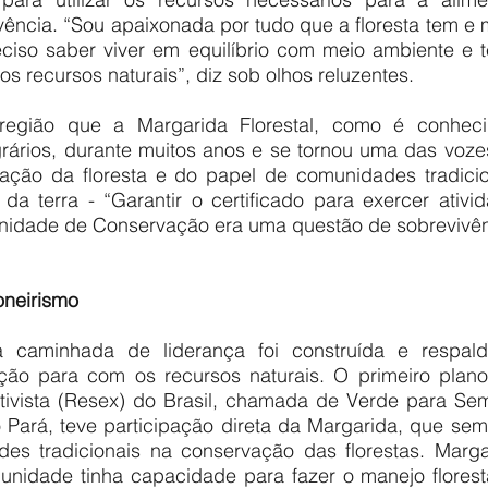
vência. “Sou apaixonada por tudo que a floresta tem e 
ciso saber viver em equilíbrio com meio ambiente e t
s recursos naturais”, diz sob olhos reluzentes. 
egião que a Margarida Florestal, como é conhecid
agrários, durante muitos anos e se tornou uma das voze
ação da floresta e do papel de comunidades tradicio
 da terra - “Garantir o certificado para exercer ativi
 Unidade de Conservação era uma questão de sobrevivên
oneirismo
a caminhada de liderança foi construída e respald
ção para com os recursos naturais. O primeiro plan
tivista (Resex) do Brasil, chamada de Verde para Semp
 Pará, teve participação direta da Margarida, que sem
es tradicionais na conservação das florestas. Marga
nidade tinha capacidade para fazer o manejo floresta