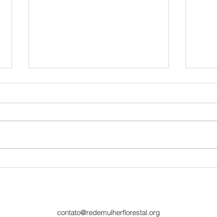
Vaga de estágio em comunicação:
Progra
inscrições abertas até 30 de junho
Todas 
contato@redemulherflorestal.org