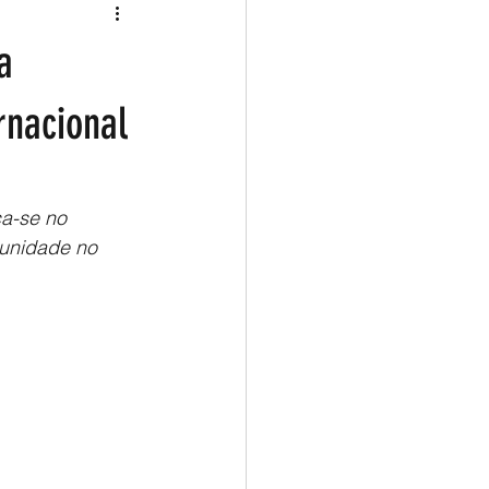
a
rnacional
a-se no 
unidade no 