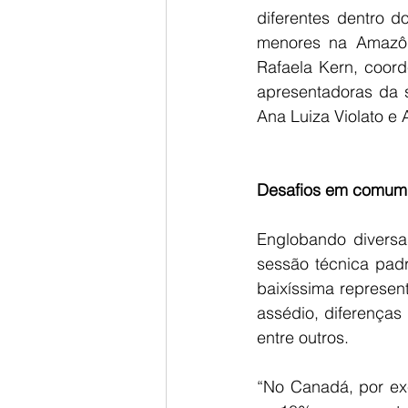
diferentes dentro d
menores na Amazôni
Rafaela Kern, coor
apresentadoras da 
Ana Luiza Violato e 
Desafios em comum
Englobando diversas
sessão técnica pad
baixíssima represen
assédio, diferenças
entre outros.
“No Canadá, por exe