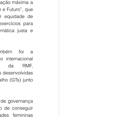
ação máxima a 
e Futuro”, que 
r equidade de 
ercícios para 
ática justa e 
mbém foi a 
 internacional 
ho da RMF, 
s desenvolvidas 
lho (GTs) junto 
 de governança 
 de conseguir 
des femininas 