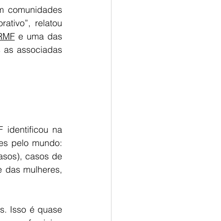
em comunidades 
ivo”, relatou 
 RMF
 e uma das 
 as associadas 
identificou na 
es pelo mundo: 
sos), casos de 
 das mulheres, 
. Isso é quase 