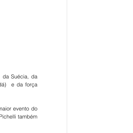
 da Suécia, da 
dá)  e da força 
aior evento do 
Pichelli também 