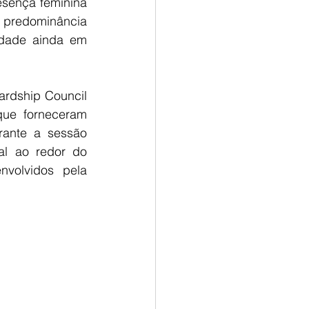
sença feminina 
predominância 
dade ainda em 
A Associação Internacional de Estudantes Florestais e o FSC (Forest Stewardship Council 
ue forneceram 
rante a sessão 
al ao redor do 
volvidos pela 