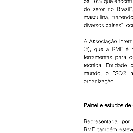
os 18% que encont
do setor no Brasil
masculina, trazend
diversos países”, co
®
), que a RMF é m
ferramentas para d
técnica. Entidade q
mundo, o FSC
®
 m
organização.
Painel e estudos de
Representada por 
RMF também esteve 