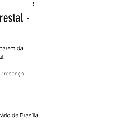
estal -
iparem da 
l.
 presença!
rio de Brasília