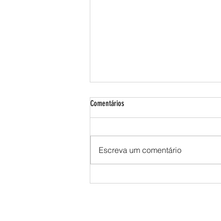
Comentários
Escreva um comentário
Setor florestal avança na presença de
mulheres, mas elas ainda são menos de
1 em cada 4 trabalhadores do segmento