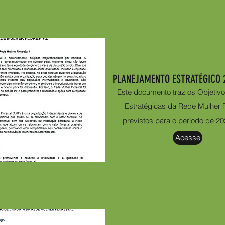
PLANEJAMENTO ESTRATÉGICO 
Este documento traz os Objetiv
Estratégicas da Rede Mulher F
previstos para o período de 20
Acesse