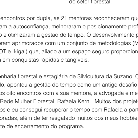
do setor florestal.
encontros por dupla, as 21 mentoras reconheceram qu
am a autoconfiança, melhoraram o posicionamento profi
o e otimizaram a gestão do tempo. O desenvolvimento pr
oram aprimorados com um conjunto de metodologias (M
T e Ikigai) que, aliado a um espaço seguro proporcion
 em conquistas rápidas e tangíveis.
haria florestal e estagiária de Silvicultura da Suzano, 
o, apontou a gestão do tempo como um antigo desafio 
os oito encontros com a sua mentora, a advogada e m
Rede Mulher Florestal, Rafaela Kern. “Muitos dos proje
os e eu consegui recuperar o tempo com Rafaela a part
oradas, além de ter resgatado muitos dos meus hobbie
ite de encerramento do programa.