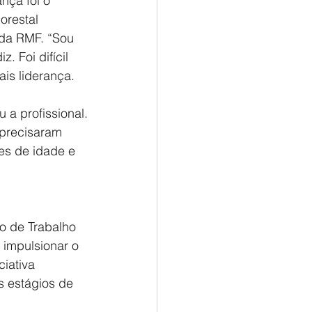
nça foi o 
orestal 
 da RMF. “Sou 
 Foi difícil 
is liderança. 
a profissional.
 precisaram 
es de idade e 
o de Trabalho 
impulsionar o 
iativa 
s estágios de 