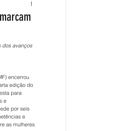
l marcam
s dos avanços 
MF) encerrou 
arta edição do 
esta para 
s e 
ede por seis 
etências e 
re as mulheres 