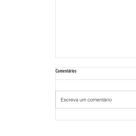
Comentários
Escreva um comentário
Vaga de estágio em comunicação:
inscrições abertas até 30 de junho