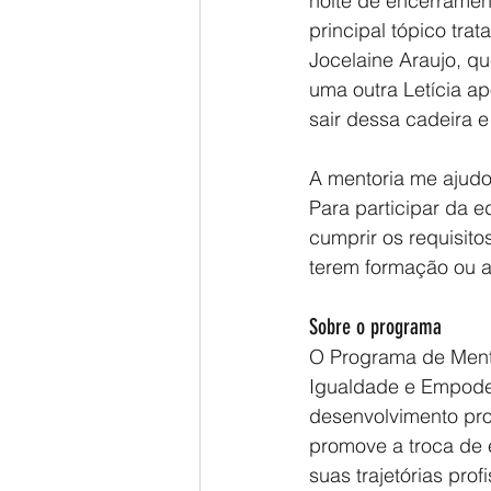
noite de encerrament
principal tópico tra
Jocelaine Araujo, q
uma outra Letícia ap
sair dessa cadeira 
A mentoria me ajudo
Para participar da 
cumprir os requisit
terem formação ou at
Sobre o programa
O Programa de Mento
Igualdade e Empoder
desenvolvimento prof
promove a troca de 
suas trajetórias profi