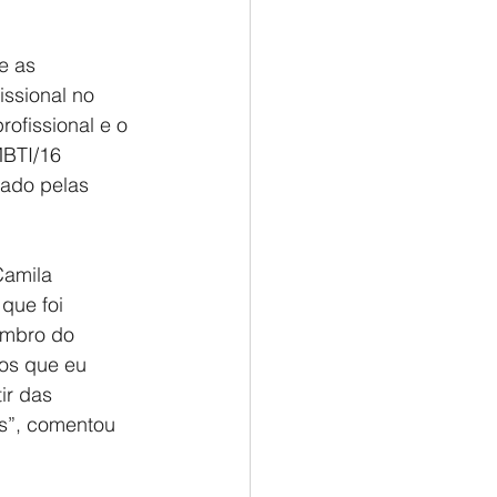
e as 
ssional no 
ofissional e o 
BTI/16 
ado pelas 
Camila 
que foi 
embro do 
tos que eu 
ir das 
s”, comentou 