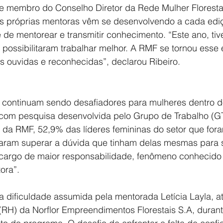
 membro do Conselho Diretor da Rede Mulher Florestal
as próprias mentoras vêm se desenvolvendo a cada edi
 de mentorear e transmitir conhecimento. “Este ano, ti
 possibilitaram trabalhar melhor. A RMF se tornou esse
 ouvidas e reconhecidas”, declarou Ribeiro.
 continuam sendo desafiadores para mulheres dentro do
o com pesquisa desenvolvida pelo Grupo de Trabalho (G
da RMF, 52,9% das líderes femininas do setor que for
saram superar a dúvida que tinham delas mesmas para 
 cargo de maior responsabilidade, fenômeno conhecido
ora”.
dificuldade assumida pela mentorada Letícia Layla, atu
H) da Norflor Empreendimentos Florestais S.A, durante