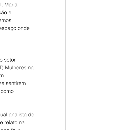
, Maria 
ção e 
vemos 
 espaço onde 
 setor 
T) Mulheres na 
am 
se sentirem 
 como 
al analista de 
 relato na 